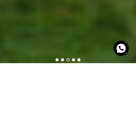
Expresión quechua de admiración ante algo bello.
Ananay refleja aquello que amamos del Perú y une a
todas nuestras propiedades: la belleza de cada lugar,
preservada y devuelta discretamente a la vida.